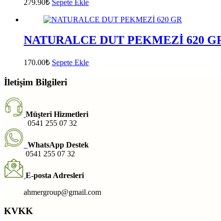
279.90
₺
Sepete Ekle
NATURALCE DUT PEKMEZİ 620 G
170.00
₺
Sepete Ekle
İletişim Bilgileri
Müşteri Hizmetleri
0541 255 07 32
WhatsApp Destek
0541 255 07 32
E-posta Adresleri
ahmergroup@gmail.com
KVKK