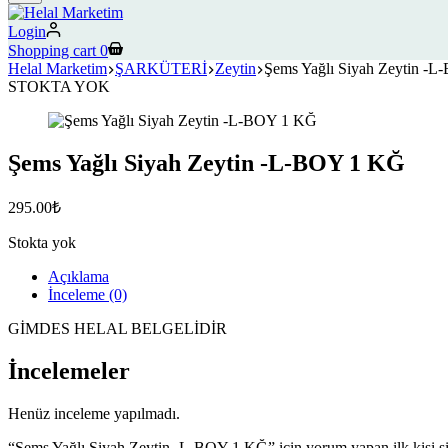
Login
Shopping cart
0
Helal Marketim
ŞARKÜTERİ
Zeytin
Şems Yağlı Siyah Zeytin -
STOKTA YOK
Şems Yağlı Siyah Zeytin -L-BOY 1 KĞ
295.00
₺
Stokta yok
Açıklama
İnceleme (0)
GİMDES HELAL BELGELİDİR
İncelemeler
Henüz inceleme yapılmadı.
“Şems Yağlı Siyah Zeytin -L-BOY 1 KĞ” için yorum yapan ilk kişi si