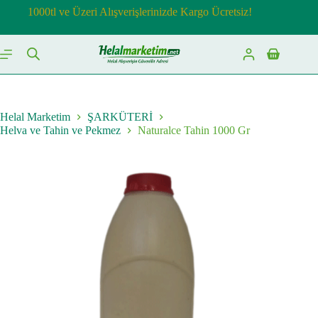
Skip
1000tl ve Üzeri Alışverişlerinizde Kargo Ücretsiz!
to
content
Shopping
cart
Helal Marketim
ŞARKÜTERİ
Helva ve Tahin ve Pekmez
Naturalce Tahin 1000 Gr