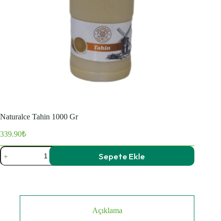
Naturalce Tahin 1000 Gr
339.90
₺
Naturalce
Sepete Ekle
Tahin
1000
Gr
adet
Açıklama