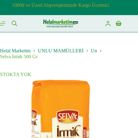
Skip
1000tl ve Üzeri Alışverişlerinizde Kargo Ücretsiz!
to
content
Shopping
cart
Helal Marketim
UNLU MAMÜLLERİ
Un
Selva İrmik 500 Gr
STOKTA YOK