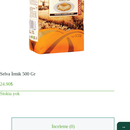
Selva İrmik 500 Gr
24.90
₺
Stokta yok
İnceleme (0)
→