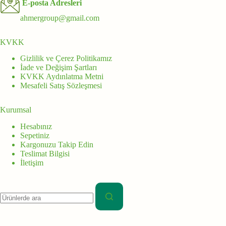
E-posta Adresleri
ahmergroup@gmail.com
KVKK
Gizlilik ve Çerez Politikamız
İade ve Değişim Şartları
KVKK Aydınlatma Metni
Mesafeli Satış Sözleşmesi
Kurumsal
Hesabınız
Sepetiniz
Kargonuzu Takip Edin
Teslimat Bilgisi
İletişim
Aranan: