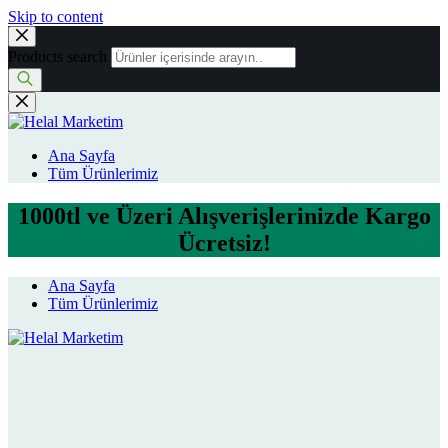
Skip to content
Products search
Ana Sayfa
Tüm Ürünlerimiz
1000tl ve Üzeri Alışverişlerinizde Kargo
Ücretsiz!
Ana Sayfa
Tüm Ürünlerimiz