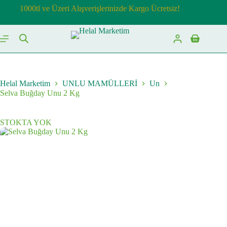
Skip
1000tl ve Üzeri Alışverişlerinizde Kargo Ücretsiz!
to
content
Shopping
cart
Helal Marketim
UNLU MAMÜLLERİ
Un
Selva Buğday Unu 2 Kg
STOKTA YOK