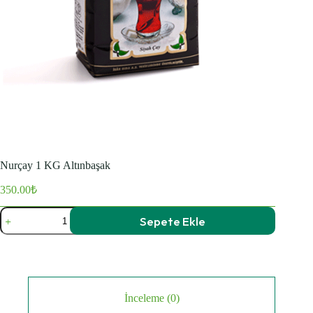
Nurçay 1 KG Altınbaşak
350.00
₺
Nurçay
Sepete Ekle
1
KG
Altınbaşak
adet
İnceleme (0)