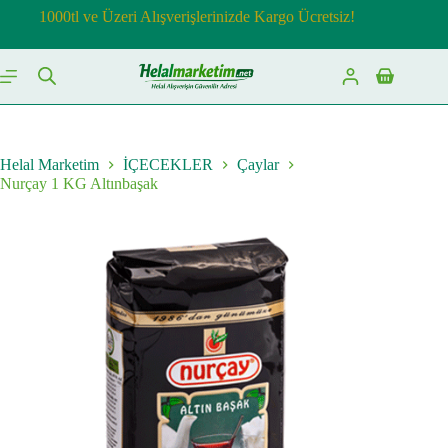
Skip
1000tl ve Üzeri Alışverişlerinizde Kargo Ücretsiz!
to
content
Shopping
cart
Helal Marketim
İÇECEKLER
Çaylar
Nurçay 1 KG Altınbaşak