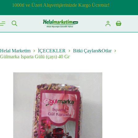
Skip
1000tl ve Üzeri Alışverişlerinizde Kargo Ücretsiz!
to
content
Shopping
cart
Helal Marketim
İÇECEKLER
Bitki Çayları&Otlar
Gülmarka Isparta Gülü (çayı) 40 Gr