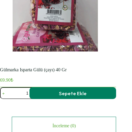
Gülmarka Isparta Gülü (çayı) 40 Gr
69.90
₺
Gülmarka
Sepete Ekle
Isparta
Gülü
(çayı)
40
Gr
adet
İnceleme (0)