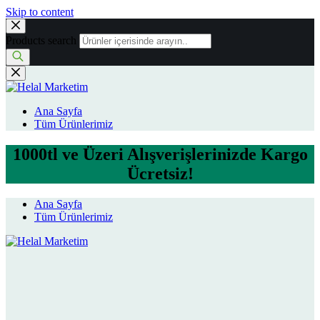
Skip to content
Products search
Ana Sayfa
Tüm Ürünlerimiz
1000tl ve Üzeri Alışverişlerinizde Kargo
Ücretsiz!
Ana Sayfa
Tüm Ürünlerimiz