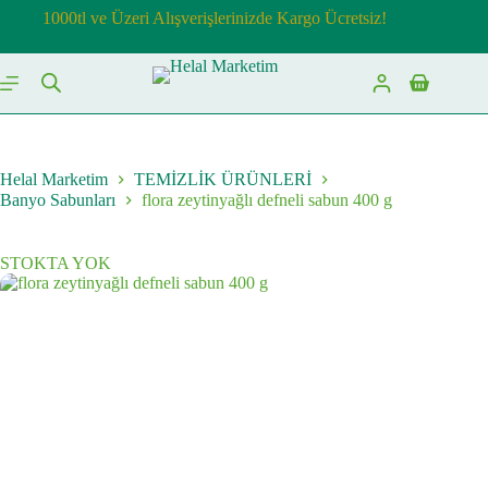
Skip
1000tl ve Üzeri Alışverişlerinizde Kargo Ücretsiz!
to
content
Shopping
cart
Helal Marketim
TEMİZLİK ÜRÜNLERİ
Banyo Sabunları
flora zeytinyağlı defneli sabun 400 g
STOKTA YOK