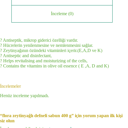
İnceleme (0)
? Antiseptik, mikrop giderici özelliği vardır.
? Hücrelerin yenilenmesine ve nemlenmesini sağlar.
? Zeytinyağının özündeki vitaminleri içerir.(E,A,D ve K)
? Antiseptic and disinfectant,
? Helps revitalising and moisturizing of the cells,
? Contains the vitamins in olive oil essence ( E ,A, D and K)
İncelemeler
Henüz inceleme yapılmadı.
“flora zeytinyağlı defneli sabun 400 g” için yorum yapan ilk kişi
siz olun