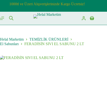
Skip
1000tl ve Üzeri Alışverişlerinizde Kargo Ücretsiz!
to
content
Shopping
cart
Helal Marketim
TEMİZLİK ÜRÜNLERİ
El Sabunları
FERADİSİN SIVI EL SABUNU 2 LT