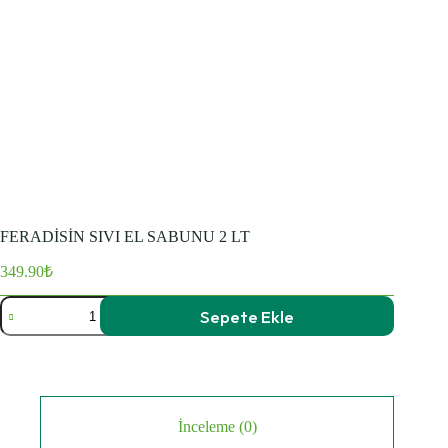
FERADİSİN SIVI EL SABUNU 2 LT
349.90
₺
FERADİSİN
Sepete Ekle
SIVI
EL
SABUNU
2
LT
adet
İnceleme (0)