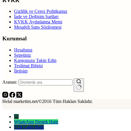
KVKK
Gizlilik ve Çerez Politikamız
İade ve Değişim Şartları
KVKK Aydınlatma Metni
Mesafeli Satış Sözleşmesi
Kurumsal
Hesabınız
Sepetiniz
Kargonuzu Takip Edin
Teslimat Bilgisi
İletişim
Aranan:
Helal marketim.net/©2016 Tüm Hakları Saklıdır.
→
WhatsApp Destek Hattı
7/24 Çağrı Hattı