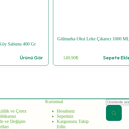
Gülmarka Oksi Leke Çıkarıcı 1000 M
 Köy Sabunu 400 Gr
Ürünü Gör
Sepete Ekl
149.90
₺
Aranan:
Kurumsal
zlilik ve Çerez
Hesabınız
litikamız
Sepetiniz
de ve Değişim
Kargonuzu Takip
rtları
Edin