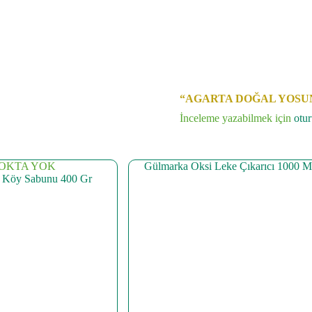
“AGARTA DOĞAL YOSUN ÖZL
İnceleme yazabilmek için
otu
OKTA YOK