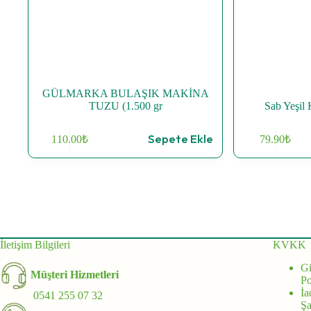
GÜLMARKA BULAŞIK MAKİNA
TUZU (1.500 gr
Sab Yeşil
Sepete Ekle
110.00
₺
79.90
₺
İletişim Bilgileri
KVKK
Gi
Müşteri Hizmetleri
Po
İa
0541 255 07 32
Şa