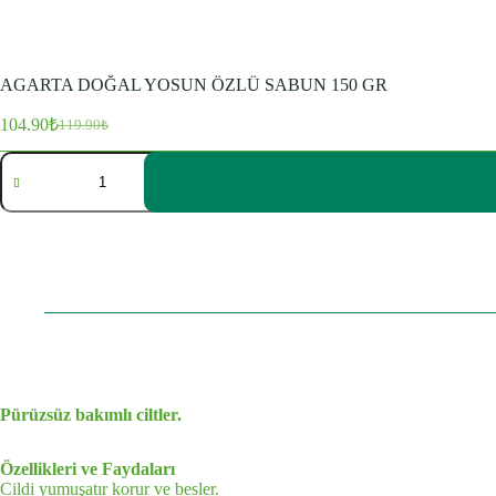
AGARTA DOĞAL YOSUN ÖZLÜ SABUN 150 GR
104.90
₺
119.90
₺
Orijinal
Şu
fiyat:
andaki
AGARTA
fiyat:
119.90₺.
DOĞAL
104.90₺.
YOSUN
ÖZLÜ
SABUN
150
GR
adet
Pürüzsüz bakımlı ciltler.
Özellikleri ve Faydaları
Cildi yumuşatır korur ve besler.