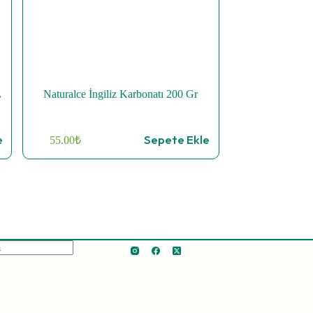
L
Naturalce İngiliz Karbonatı 200 Gr
e
Sepete Ekle
55.00
₺