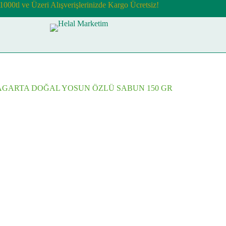
1000tl ve Üzeri Alışverişlerinizde Kargo Ücretsiz!
AGARTA DOĞAL YOSUN ÖZLÜ SABUN 150 GR