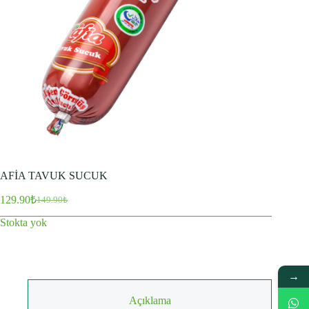
AFİA TAVUK SUCUK
129.90
₺
149.90
₺
Orijinal
Şu
fiyat:
andaki
Stokta yok
fiyat:
149.90₺.
129.90₺.
→
Açıklama