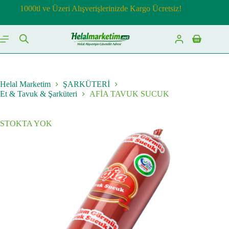
Skip
1000tl ve Üzeri Alışverişlerinizde Kargo Ücretsiz!
to
content
Shopping
cart
Helal Marketim
ŞARKÜTERİ
Et & Tavuk & Şarküteri
AFİA TAVUK SUCUK
STOKTA YOK