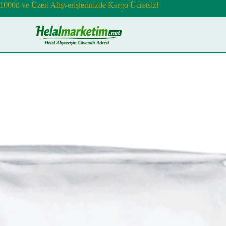
1000tl ve Üzeri Alışverişlerinizde Kargo Ücretsiz!