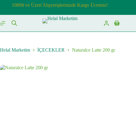
Skip
1000tl ve Üzeri Alışverişlerinizde Kargo Ücretsiz!
to
content
Shopping
cart
Helal Marketim
İÇECEKLER
Naturalce Latte 200 gr