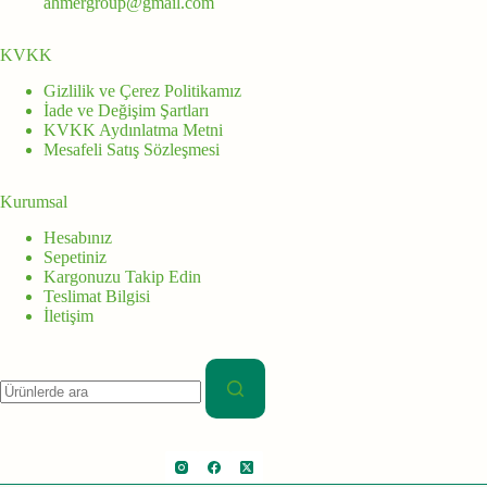
ahmergroup@gmail.com
KVKK
Gizlilik ve Çerez Politikamız
İade ve Değişim Şartları
KVKK Aydınlatma Metni
Mesafeli Satış Sözleşmesi
Kurumsal
Hesabınız
Sepetiniz
Kargonuzu Takip Edin
Teslimat Bilgisi
İletişim
Aranan: