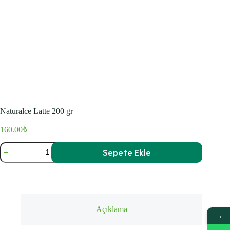
Naturalce Latte 200 gr
160.00
₺
Naturalce
Sepete Ekle
Latte
200
gr
adet
Açıklama
→