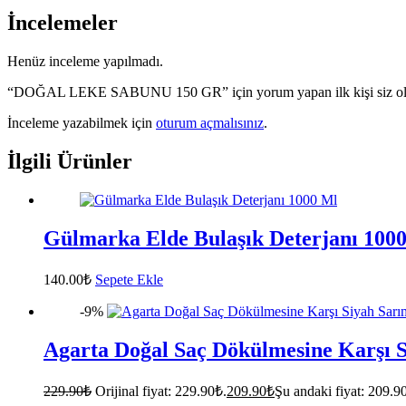
İncelemeler
Henüz inceleme yapılmadı.
“DOĞAL LEKE SABUNU 150 GR” için yorum yapan ilk kişi siz o
İnceleme yazabilmek için
oturum açmalısınız
.
İlgili Ürünler
Gülmarka Elde Bulaşık Deterjanı 100
140.00
₺
Sepete Ekle
-9%
Agarta Doğal Saç Dökülmesine Karşı 
229.90
₺
Orijinal fiyat: 229.90₺.
209.90
₺
Şu andaki fiyat: 209.9