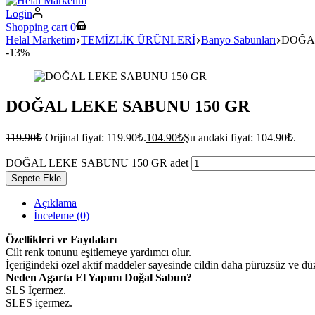
Login
Shopping cart
0
Helal Marketim
TEMİZLİK ÜRÜNLERİ
Banyo Sabunları
DOĞAL
-13%
DOĞAL LEKE SABUNU 150 GR
119.90
₺
Orijinal fiyat: 119.90₺.
104.90
₺
Şu andaki fiyat: 104.90₺.
DOĞAL LEKE SABUNU 150 GR adet
Sepete Ekle
Açıklama
İnceleme (0)
Özellikleri ve Faydaları
Cilt renk tonunu eşitlemeye yardımcı olur.
İçeriğindeki özel aktif maddeler sayesinde cildin daha pürüzsüz ve d
Neden Agarta El Yapımı Doğal Sabun?
SLS İçermez.
SLES içermez.