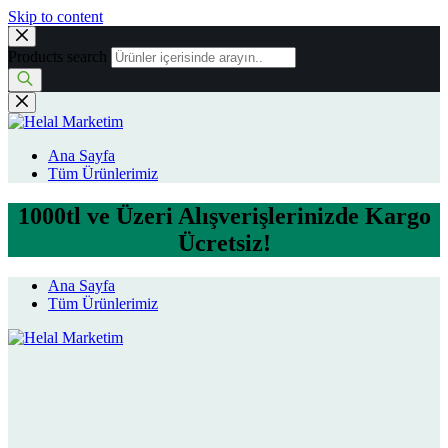
Skip to content
Products search
Ana Sayfa
Tüm Ürünlerimiz
1000tl ve Üzeri Alışverişlerinizde Kargo
Ücretsiz!
Ana Sayfa
Tüm Ürünlerimiz