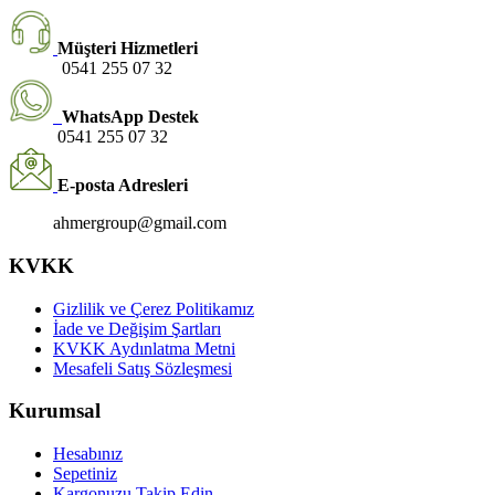
Müşteri Hizmetleri
0541 255 07 32
WhatsApp Destek
0541 255 07 32
E-posta Adresleri
ahmergroup@gmail.com
KVKK
Gizlilik ve Çerez Politikamız
İade ve Değişim Şartları
KVKK Aydınlatma Metni
Mesafeli Satış Sözleşmesi
Kurumsal
Hesabınız
Sepetiniz
Kargonuzu Takip Edin