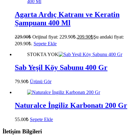
Agarta Ardıç Katranı ve Keratin
Şampuanı 400 Ml
229.90
₺
Orijinal fiyat: 229.90₺.
209.90
₺
Şu andaki fiyat:
209.90₺.
Sepete Ekle
STOKTA YOK
Sab Yeşil Köy Sabunu 400 Gr
79.90
₺
Ürünü Gör
Naturalce İngiliz Karbonatı 200 Gr
55.00
₺
Sepete Ekle
İletişim Bilgileri