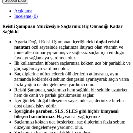
Sepete Ekle
Açıklama
İnceleme (0)
Reishi Şampuan Mucizesiyle Saçlarınız Hiç Olmadığı Kadar
Sağlıklı!
Agarta Doğal Reishi Şampuan içeriğindeki
doğal reishi
mantarı
özü sayesinde saçlarınıza ihtiyacı olan vitamin ve
mineralleri sunar yıpranmış ve sağlıksız saçlar için en doğru
faydayı sağlamaya yardımcı olur.
İlk kullanımdan itibaren saçlarınıza kökten uca bir parlaklık ve
güç sağlamaya yardımcı olur.
Saç diplerine nüfuz ederek ölü derilerin atılmasına, aynı
zamanda köklerdeki sebum dengesini ayarlayarak saçın varsa
fazla yağını da dengelemeye yardımcı olur.
Reishi Şampuan, saçlarınızı hem sağlıklı bir şekilde uzatırken
hem de canlı ve parlak gözükmesini sağlar.
İçeriğindeki doğal bileşenler sayesinde saç derinizle birebir
dost olarak işlev görür.
İçeriğinde paraben, SLS, SLES gibi hiçbir kimyasal
bileşen barındırmaz.
Hayvansal yağ içermez.
Saçlarınızı kökten uca beslerken, saç diplerinin fazla sebum
düzeyini dengelemeye yardımcı olur.
Saçlarınıza hacim ve parlaklık kazandırır.