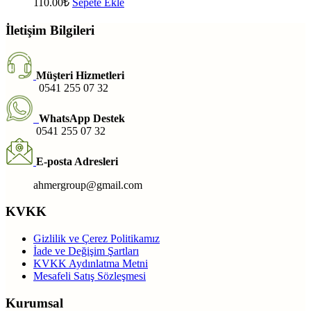
110.00
₺
Sepete Ekle
İletişim Bilgileri
Müşteri Hizmetleri
0541 255 07 32
WhatsApp Destek
0541 255 07 32
E-posta Adresleri
ahmergroup@gmail.com
KVKK
Gizlilik ve Çerez Politikamız
İade ve Değişim Şartları
KVKK Aydınlatma Metni
Mesafeli Satış Sözleşmesi
Kurumsal