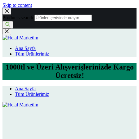
Skip to content
Products search
Ana Sayfa
Tüm Ürünlerimiz
1000tl ve Üzeri Alışverişlerinizde Kargo
Ücretsiz!
Ana Sayfa
Tüm Ürünlerimiz