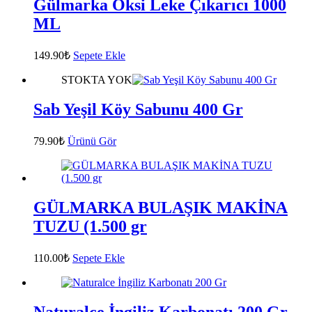
Gülmarka Oksi Leke Çıkarıcı 1000
ML
149.90
₺
Sepete Ekle
STOKTA YOK
Sab Yeşil Köy Sabunu 400 Gr
79.90
₺
Ürünü Gör
GÜLMARKA BULAŞIK MAKİNA
TUZU (1.500 gr
110.00
₺
Sepete Ekle
Naturalce İngiliz Karbonatı 200 Gr