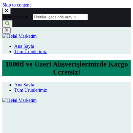
Skip to content
Products search
Ana Sayfa
Tüm Ürünlerimiz
1000tl ve Üzeri Alışverişlerinizde Kargo
Ücretsiz!
Ana Sayfa
Tüm Ürünlerimiz