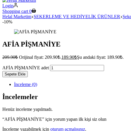
Login
Shopping cart
0
Helal Marketim
ŞEKERLEME VE HEDİYELİK ÜRÜNLER
Şek
-10%
AFİA PİŞMANİYE
209.90
₺
Orijinal fiyat: 209.90₺.
189.90
₺
Şu andaki fiyat: 189.90₺.
AFİA PİŞMANİYE adet
Sepete Ekle
İnceleme (0)
İncelemeler
Henüz inceleme yapılmadı.
“AFİA PİŞMANİYE” için yorum yapan ilk kişi siz olun
İnceleme yazabilmek için
oturum açmalısınız
.