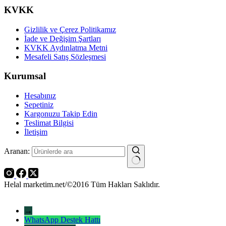
KVKK
Gizlilik ve Çerez Politikamız
İade ve Değişim Şartları
KVKK Aydınlatma Metni
Mesafeli Satış Sözleşmesi
Kurumsal
Hesabınız
Sepetiniz
Kargonuzu Takip Edin
Teslimat Bilgisi
İletişim
Aranan:
Helal marketim.net/©2016 Tüm Hakları Saklıdır.
→
WhatsApp Destek Hattı