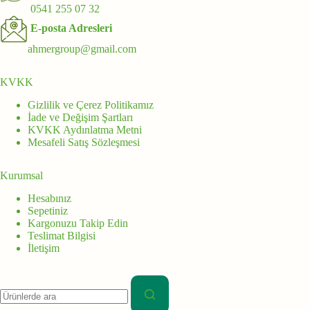
0541 255 07 32
E-posta Adresleri
ahmergroup@gmail.com
KVKK
Gizlilik ve Çerez Politikamız
İade ve Değişim Şartları
KVKK Aydınlatma Metni
Mesafeli Satış Sözleşmesi
Kurumsal
Hesabınız
Sepetiniz
Kargonuzu Takip Edin
Teslimat Bilgisi
İletişim
Aranan: