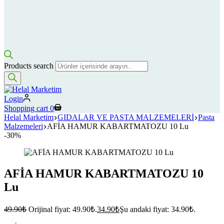
Products search
Login
Shopping cart
0
Helal Marketim
GIDALAR VE PASTA MALZEMELERİ
Pasta
Malzemeleri
AFİA HAMUR KABARTMATOZU 10 Lu
-30%
AFİA HAMUR KABARTMATOZU 10
Lu
49.90
₺
Orijinal fiyat: 49.90₺.
34.90
₺
Şu andaki fiyat: 34.90₺.