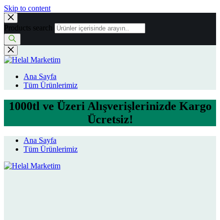
Skip to content
Products search
Ana Sayfa
Tüm Ürünlerimiz
1000tl ve Üzeri Alışverişlerinizde Kargo
Ücretsiz!
Ana Sayfa
Tüm Ürünlerimiz