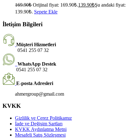
169.90
₺
Orijinal fiyat: 169.90₺.
139.90
₺
Şu andaki fiyat:
139.90₺.
Sepete Ekle
İletişim Bilgileri
Müşteri Hizmetleri
0541 255 07 32
WhatsApp Destek
0541 255 07 32
E-posta Adresleri
ahmergroup@gmail.com
KVKK
Gizlilik ve Çerez Politikamız
İade ve Değişim Şartları
KVKK Aydınlatma Metni
Mesafeli Satış Sözleşmesi