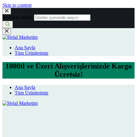
Skip to content
Products search
Ana Sayfa
Tüm Ürünlerimiz
1000tl ve Üzeri Alışverişlerinizde Kargo
Ücretsiz!
Ana Sayfa
Tüm Ürünlerimiz