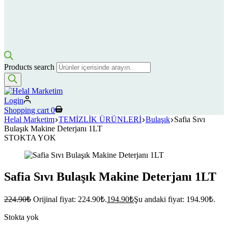
Products search
Login
Shopping cart
0
Helal Marketim
TEMİZLİK ÜRÜNLERİ
Bulaşık
Safia Sıvı
Bulaşık Makine Deterjanı 1LT
STOKTA YOK
Safia Sıvı Bulaşık Makine Deterjanı 1LT
224.90
₺
Orijinal fiyat: 224.90₺.
194.90
₺
Şu andaki fiyat: 194.90₺.
Stokta yok