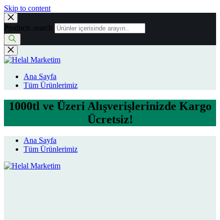
Skip to content
Products search
Ana Sayfa
Tüm Ürünlerimiz
1000tl ve Üzeri Alışverişlerinizde Kargo
Ücretsiz!
Ana Sayfa
Tüm Ürünlerimiz