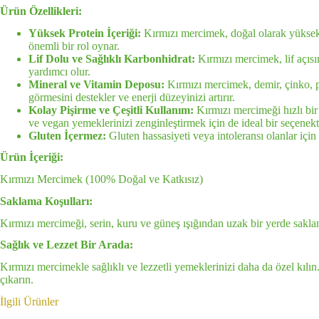
Ürün Özellikleri:
Yüksek Protein İçeriği:
Kırmızı mercimek, doğal olarak yüksek m
önemli bir rol oynar.
Lif Dolu ve Sağlıklı Karbonhidrat:
Kırmızı mercimek, lif açısın
yardımcı olur.
Mineral ve Vitamin Deposu:
Kırmızı mercimek, demir, çinko, po
görmesini destekler ve enerji düzeyinizi artırır.
Kolay Pişirme ve Çeşitli Kullanım:
Kırmızı mercimeği hızlı bir ş
ve vegan yemeklerinizi zenginleştirmek için de ideal bir seçenekti
Gluten İçermez:
Gluten hassasiyeti veya intoleransı olanlar için 
Ürün İçeriği:
Kırmızı Mercimek (100% Doğal ve Katkısız)
Saklama Koşulları:
Kırmızı mercimeği, serin, kuru ve güneş ışığından uzak bir yerde saklam
Sağlık ve Lezzet Bir Arada:
Kırmızı mercimekle sağlıklı ve lezzetli yemeklerinizi daha da özel kılın.
çıkarın.
İlgili Ürünler