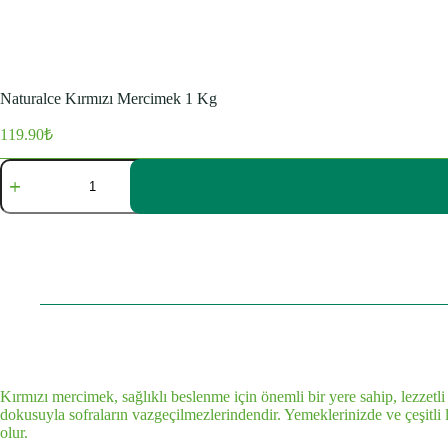
Naturalce Kırmızı Mercimek 1 Kg
119.90
₺
Naturalce
Kırmızı
Mercimek
1
Kg
adet
Kırmızı mercimek, sağlıklı beslenme için önemli bir yere sahip, lezzetli
dokusuyla sofraların vazgeçilmezlerindendir. Yemeklerinizde ve çeşitli
olur.