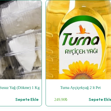
l Susuz Yağ (Dökme) 1 Kg
Turna Ayçiçekyağ 2 lt Pet
Sepete Ekle
Sepete Ekl
249.90
₺