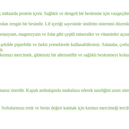
iktarda protein içerir. Sağlıklı ve dengeli bir beslenme için vazgeçil
dan zengin bir besindir. Lif içeriği sayesinde sindirim sistemini düzenle
tasyum, magnezyum ve folat gibi çeşitli mineraller ve vitaminler açısın
ekilde pişirebilir ve farklı yemeklerde kullanabilirsiniz. Salatalar, çorb
r.
kırmızı mercimek, glütensiz bir alternatiftir ve sağlıklı beslenmeyi kolayl
anız önerilir. Kapalı ambalajında muhafaza ederek tazeliğini uzun süre 
 Sofralarınıza renk ve besin değeri katmak için kırmızı mercimeği tercih 