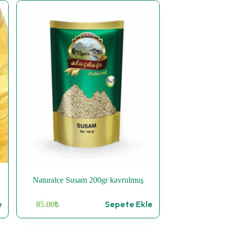
Naturalce Susam 200gr kavrulmuş
e
Sepete Ekle
85.00
₺