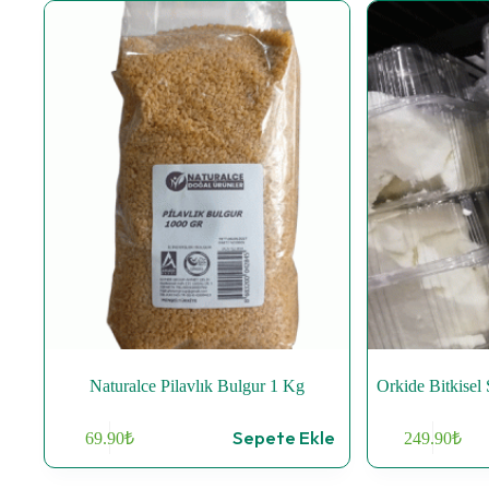
Naturalce Pilavlık Bulgur 1 Kg
Orkide Bitkise
Sepete Ekle
69.90
₺
249.90
₺