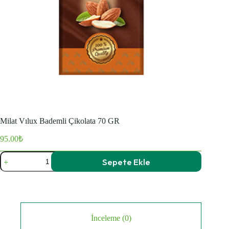
Milat Vılux Bademli Çikolata 70 GR
95.00
₺
Milat
Sepete Ekle
Vılux
Bademli
Çikolata
70
GR
adet
İnceleme (0)