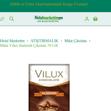
Skip
1000tl ve Üzeri Alışverişlerinizde Kargo Ücretsiz!
to
content
Shopping
cart
Helal Marketim
ATIŞTIRMALIK
Milat Çikolata
Milat Vılux Bademli Çikolata 70 GR