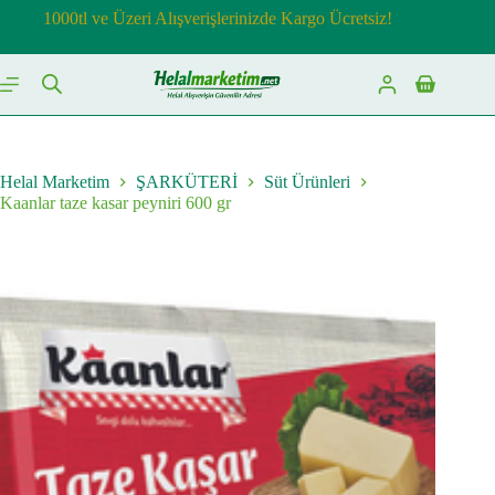
Skip
1000tl ve Üzeri Alışverişlerinizde Kargo Ücretsiz!
to
content
Shopping
cart
Helal Marketim
ŞARKÜTERİ
Süt Ürünleri
Kaanlar taze kasar peyniri 600 gr