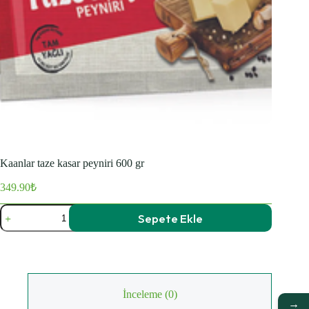
Kaanlar taze kasar peyniri 600 gr
349.90
₺
Kaanlar
Sepete Ekle
taze
kasar
peyniri
600
gr
adet
İnceleme (0)
→