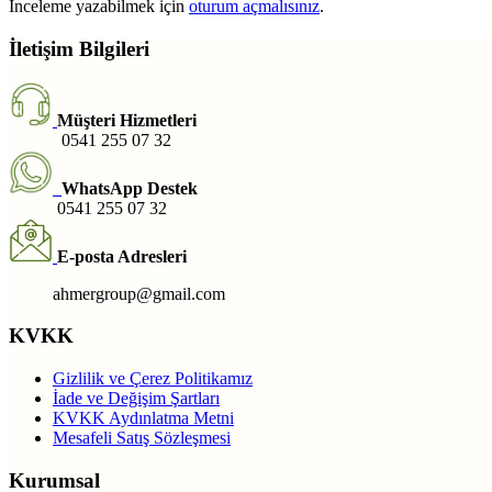
İnceleme yazabilmek için
oturum açmalısınız
.
İletişim Bilgileri
Müşteri Hizmetleri
0541 255 07 32
WhatsApp Destek
0541 255 07 32
E-posta Adresleri
ahmergroup@gmail.com
KVKK
Gizlilik ve Çerez Politikamız
İade ve Değişim Şartları
KVKK Aydınlatma Metni
Mesafeli Satış Sözleşmesi
Kurumsal