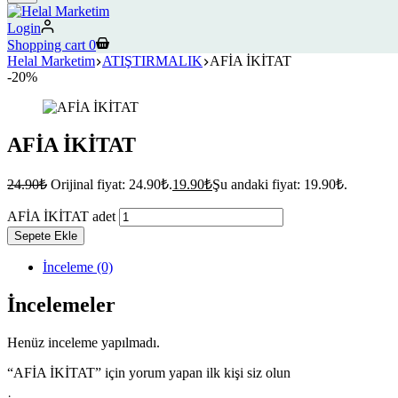
Login
Shopping cart
0
Helal Marketim
ATIŞTIRMALIK
AFİA İKİTAT
-20%
AFİA İKİTAT
24.90
₺
Orijinal fiyat: 24.90₺.
19.90
₺
Şu andaki fiyat: 19.90₺.
AFİA İKİTAT adet
Sepete Ekle
İnceleme (0)
İncelemeler
Henüz inceleme yapılmadı.
“AFİA İKİTAT” için yorum yapan ilk kişi siz olun