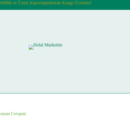
1000tl ve Üzeri Alışverişlerinizde Kargo Ücretsiz!
Boyun Cevşeni