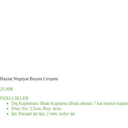
Hayrat Neşriyat Boyun Cevşeni
25.00
₺
ÖZELLİKLER
Dış Kaplaması: Biala Kaplama (Biala altında 7 kat naylon kapl
Ebat: En: 3,5cm. Boy: 4cm.
İpi: Paraşüt ipi tipi, 2 mm. kolye ipi