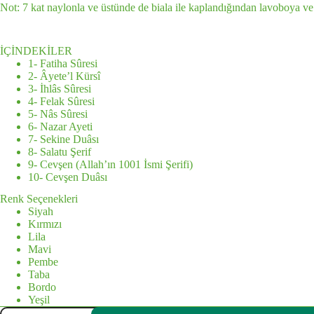
Not: 7 kat naylonla ve üstünde de biala ile kaplandığından lavoboya ve
İÇİNDEKİLER
1- Fatiha Sûresi
2- Âyete’l Kürsî
3- İhlâs Sûresi
4- Felak Sûresi
5- Nâs Sûresi
6- Nazar Ayeti
7- Sekine Duâsı
8- Salatu Şerif
9- Cevşen (Allah’ın 1001 İsmi Şerifi)
10- Cevşen Duâsı
Renk Seçenekleri
Siyah
Kırmızı
Lila
Mavi
Pembe
Taba
Bordo
Yeşil
Hayrat