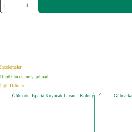
Neşriyat
Boyun
Cevşeni
adet
İncelemeler
Henüz inceleme yapılmadı.
İlgili Ürünler