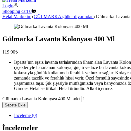
Login
Shopping cart
0
Helal Marketim
GÜLMARKA güller diyarından
Gülmarka Lavanta
Gülmarka Lavanta Kolonyası 400 Ml
119.90
₺
Isparta’nın eşsiz lavanta tarlalarından ilham alan Lavanta Kolony
çiçekleriyle hazırlanan kolonya, güçlü ve taze bir lavanta kokus
kokusuyla günlük kullanımda ferahlık ve huzur sağlar. Kolayca 
zamanda tazelik ve ferahlık hissi verir. Özel formülü sayesinde 
yaşamınıza taşır. Şık şişesiyle mutfağınızda veya banyonuzda öze
Gimdes Helal sertifikalı Helal üründür. Alkol içermez.
Gülmarka Lavanta Kolonyası 400 Ml adet
Sepete Ekle
İnceleme (0)
İncelemeler