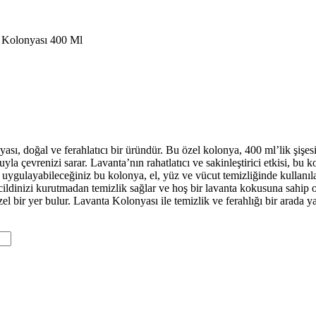
 Kolonyası 400 Ml
ası, doğal ve ferahlatıcı bir üründür. Bu özel kolonya, 400 ml’lik şişesi
uyla çevrenizi sarar. Lavanta’nın rahatlatıcı ve sakinleştirici etkisi, 
uygulayabileceğiniz bu kolonya, el, yüz ve vücut temizliğinde kullanıl
cildinizi kurutmadan temizlik sağlar ve hoş bir lavanta kokusuna sahip 
l bir yer bulur. Lavanta Kolonyası ile temizlik ve ferahlığı bir arada y