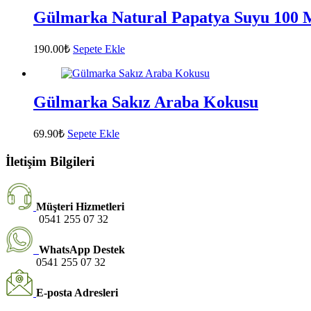
Gülmarka Natural Papatya Suyu 100 
190.00
₺
Sepete Ekle
Gülmarka Sakız Araba Kokusu
69.90
₺
Sepete Ekle
İletişim Bilgileri
Müşteri Hizmetleri
0541 255 07 32
WhatsApp Destek
0541 255 07 32
E-posta Adresleri