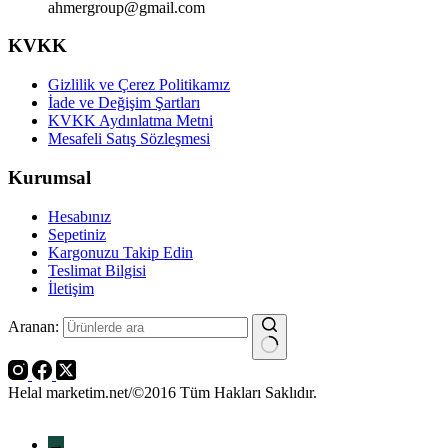
ahmergroup@gmail.com
KVKK
Gizlilik ve Çerez Politikamız
İade ve Değişim Şartları
KVKK Aydınlatma Metni
Mesafeli Satış Sözleşmesi
Kurumsal
Hesabınız
Sepetiniz
Kargonuzu Takip Edin
Teslimat Bilgisi
İletişim
Aranan:
Helal marketim.net/©2016 Tüm Hakları Saklıdır.
→