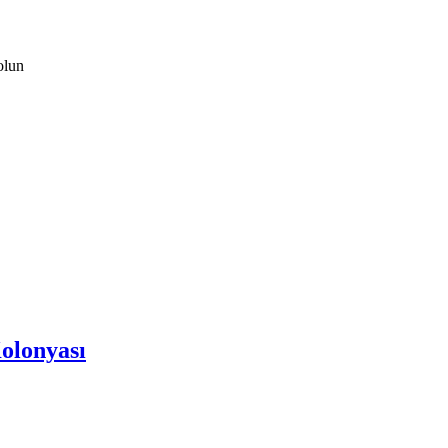
olun
olonyası