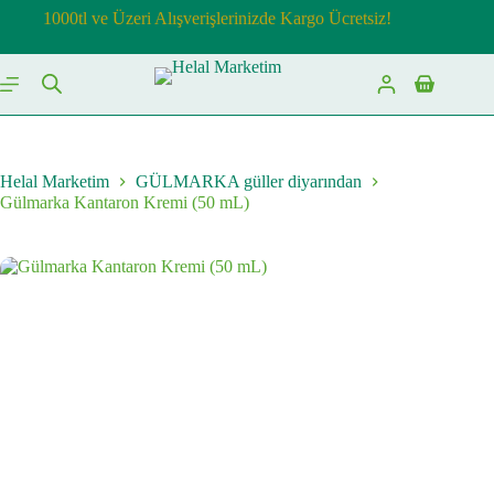
Skip
1000tl ve Üzeri Alışverişlerinizde Kargo Ücretsiz!
to
content
Shopping
cart
Helal Marketim
GÜLMARKA güller diyarından
Gülmarka Kantaron Kremi (50 mL)