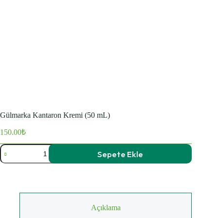
Gülmarka Kantaron Kremi (50 mL)
150.00
₺
Gülmarka
Sepete Ekle
Kantaron
Kremi
(50
mL)
adet
Açıklama