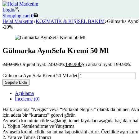
Login
Shopping cart
0
Helal Marketim
KOZMATİK & KİŞİSEL BAKIM
Gülmarka AynıS
-20%
Gülmarka AynıSefa Kremi 50 Ml
249.90
₺
Orijinal fiyat: 249.90₺.
199.90
₺
Şu andaki fiyat: 199.90₺.
Gülmarka AynıSefa Kremi 50 Ml adet
Sepete Ekle
Açıklama
İnceleme (0)
Halk arasında “Nergis” veya “Portakal Nergisi” olarak da bilinen Aynısef
için adeta bir “kurtarıcı” görevi görür.
​Aynısefa kreminin cilde sağladığı temel faydaları aşağıda başlıklar hal
​1. Yoğun Nemlendirme ve Yatıştırma
​Aynısefa kremi, cildin su tutma kapasitesini artırır. Özellikle aşırı 
​2. Yara ve Tahriş Onarıcı