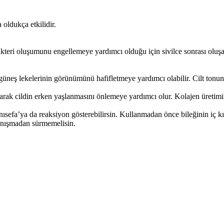
 oldukça etkilidir.
tır. Bakteri oluşumunu engellemeye yardımcı olduğu için sivilce sonrası o
güneş lekelerinin görünümünü hafifletmeye yardımcı olabilir. Cilt tonunu
şarak cildin erken yaşlanmasını önlemeye yardımcı olur. Kolajen üretimin
a Aynısefa’ya da reaksiyon gösterebilirsin. Kullanmadan önce bileğinin iç
danışmadan sürmemelisin.