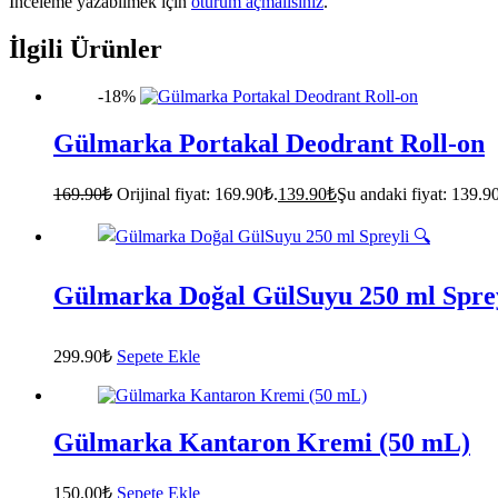
İnceleme yazabilmek için
oturum açmalısınız
.
İlgili Ürünler
-18%
Gülmarka Portakal Deodrant Roll-on
169.90
₺
Orijinal fiyat: 169.90₺.
139.90
₺
Şu andaki fiyat: 139.9
Gülmarka Doğal GülSuyu 250 ml Sprey
299.90
₺
Sepete Ekle
Gülmarka Kantaron Kremi (50 mL)
150.00
₺
Sepete Ekle