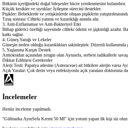
​Bitkinin içeriğindeki doğal bileşenler hücre yenilenmesini hızlandırır.
​Küçük kesikler ve sıyrıklar: İyileşme sürecini destekler.
​Pişikler: Bebeklerde ve yetişkinlerde oluşan pişiklerin yatıştırılmasında
​Tıraş sonrası: Ciltteki yanma ve kızarıklığı anında alır.
​3. Anti-Enflamatuar ve Anti-Bakteriyel Etki
​İltihap giderici özelliği sayesinde ciltteki ödemi ve şişkinliği azal
katkı sağlar.
​4. Güneş Yanığı ve Lekeler
​Güneşin neden olduğu kızarıklıkları sakinleştirir. Düzenli kullanımda 
​5. Yaşlanma Karşıtı Destek
​Antioksidan açısından zengin olan Aynısefa, serbest radikallerle sava
​Dikkat Edilmesi Gerekenler
​Alerji Testi: Papatya ailesine (Asteraceae) ait bitkilere alerjin vars
​Açık Yaralar: Çok derin veya enfeksiyonlu açık yaralara doktoruna 
İncelemeler
Henüz inceleme yapılmadı.
“Gülmarka AynıSefa Kremi 50 Ml” için yorum yapan ilk kişi siz olun