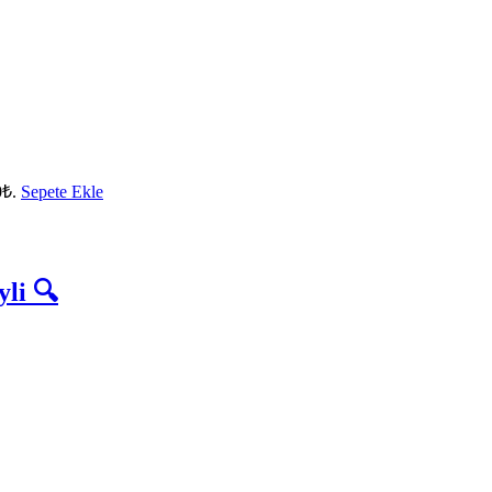
0₺.
Sepete Ekle
li 🔍