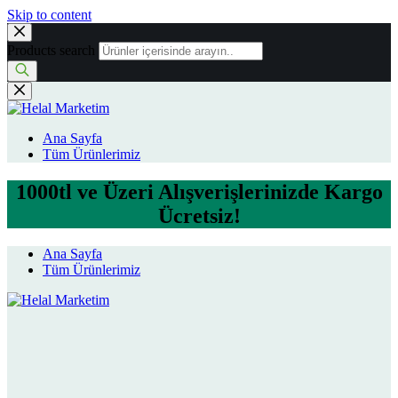
Skip to content
Products search
Ana Sayfa
Tüm Ürünlerimiz
1000tl ve Üzeri Alışverişlerinizde Kargo
Ücretsiz!
Ana Sayfa
Tüm Ürünlerimiz