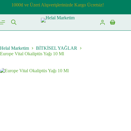
Skip
1000tl ve Üzeri Alışverişlerinizde Kargo Ücretsiz!
to
content
Shopping
cart
Helal Marketim
BİTKİSEL YAĞLAR
Europe Vital Okaliptüs Yağı 10 Ml