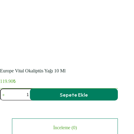
Europe Vital Okaliptüs Yağı 10 Ml
119.90
₺
Europe
Sepete Ekle
Vital
Okaliptüs
Yağı
10
Ml
adet
İnceleme (0)