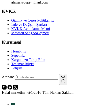
ahmergroup@gmail.com
KVKK
Gizlilik ve Çerez Politikamız
İade ve Değişim Şartları
KVKK Aydınlatma Metni
Mesafeli Satış Sözleşmesi
Kurumsal
Hesabınız
Sepetiniz
Kargonuzu Takip Edin
Teslimat Bilgisi
İletişim
Aranan:
Helal marketim.net/©2016 Tüm Hakları Saklıdır.
→