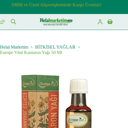
Skip
1000tl ve Üzeri Alışverişlerinizde Kargo Ücretsiz!
to
content
Shopping
cart
Helal Marketim
BİTKİSEL YAĞLAR
Europe Vital Kantaron Yağı 50 Ml