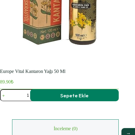
Europe Vital Kantaron Yağı 50 Ml
89.90
₺
Europe
Sepete Ekle
Vital
Kantaron
Yağı
50
Ml
adet
İnceleme (0)
→