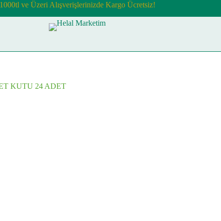
1000tl ve Üzeri Alışverişlerinizde Kargo Ücretsiz!
ET KUTU 24 ADET