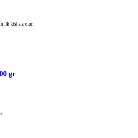
 ilk kişi siz olun
00 gr
L