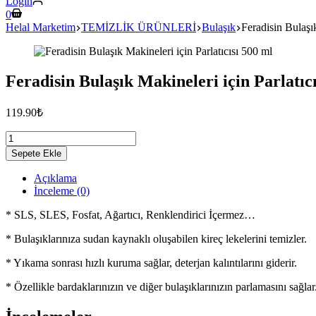
Login
Shopping
0
cart
Helal Marketim
TEMİZLİK ÜRÜNLERİ
Bulaşık
Feradisin Bulaşık
Feradisin Bulaşık Makineleri için Parlatıc
119.90
₺
Feradisin
Bulaşık
Sepete Ekle
Makineleri
için
Açıklama
Parlatıcısı
İnceleme (0)
500
ml
* SLS, SLES, Fosfat, Ağartıcı, Renklendirici İçermez…
adet
* Bulaşıklarınıza sudan kaynaklı oluşabilen kireç lekelerini temizler.
* Yıkama sonrası hızlı kuruma sağlar, deterjan kalıntılarını giderir.
* Özellikle bardaklarınızın ve diğer bulaşıklarınızın parlamasını sağlar