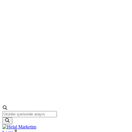
Products
search