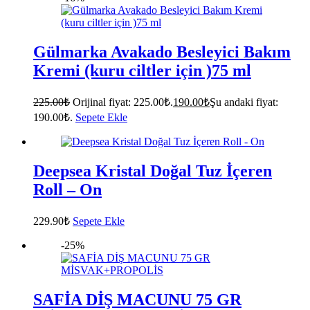
Gülmarka Avakado Besleyici Bakım
Kremi (kuru ciltler için )75 ml
225.00
₺
Orijinal fiyat: 225.00₺.
190.00
₺
Şu andaki fiyat:
190.00₺.
Sepete Ekle
Deepsea Kristal Doğal Tuz İçeren
Roll – On
229.90
₺
Sepete Ekle
-25%
SAFİA DİŞ MACUNU 75 GR