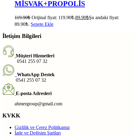
MİSVAK+PROPOLİS
119.90
₺
Orijinal fiyat: 119.90₺.
89.90
₺
Şu andaki fiyat:
89.90₺.
Sepete Ekle
İletişim Bilgileri
Müşteri Hizmetleri
0541 255 07 32
WhatsApp Destek
0541 255 07 32
E-posta Adresleri
ahmergroup@gmail.com
KVKK
Gizlilik ve Çerez Politikamız
İade ve Değişim Şartları