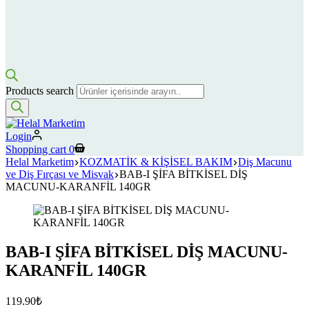
Products search
Login
Shopping cart
0
Helal Marketim
KOZMATİK & KİŞİSEL BAKIM
Diş Macunu
ve Diş Fırçası ve Misvak
BAB-I ŞİFA BİTKİSEL DİŞ
MACUNU-KARANFİL 140GR
BAB-I ŞİFA BİTKİSEL DİŞ MACUNU-
KARANFİL 140GR
119.90
₺