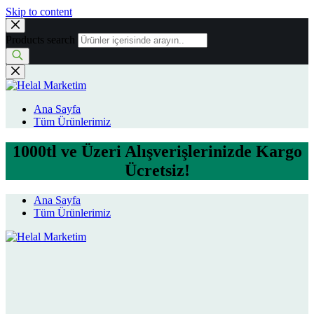
Skip to content
Products search
Ana Sayfa
Tüm Ürünlerimiz
1000tl ve Üzeri Alışverişlerinizde Kargo
Ücretsiz!
Ana Sayfa
Tüm Ürünlerimiz