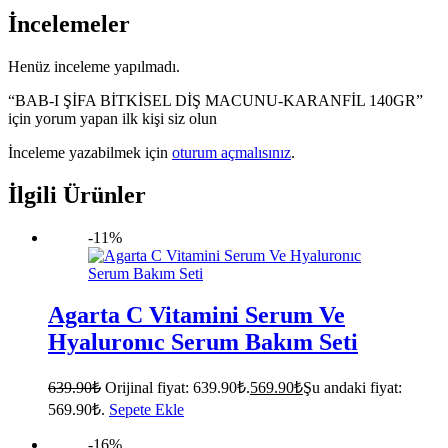
İncelemeler
Henüz inceleme yapılmadı.
“BAB-I ŞİFA BİTKİSEL DİŞ MACUNU-KARANFİL 140GR”
için yorum yapan ilk kişi siz olun
İnceleme yazabilmek için
oturum açmalısınız
.
İlgili Ürünler
-11%
Agarta C Vitamini Serum Ve
Hyaluronıc Serum Bakım Seti
639.90
₺
Orijinal fiyat: 639.90₺.
569.90
₺
Şu andaki fiyat:
569.90₺.
Sepete Ekle
-16%