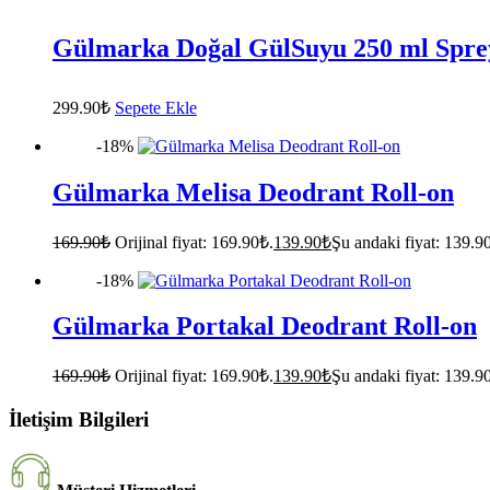
Gülmarka Doğal GülSuyu 250 ml Sprey
299.90
₺
Sepete Ekle
-18%
Gülmarka Melisa Deodrant Roll-on
169.90
₺
Orijinal fiyat: 169.90₺.
139.90
₺
Şu andaki fiyat: 139.9
-18%
Gülmarka Portakal Deodrant Roll-on
169.90
₺
Orijinal fiyat: 169.90₺.
139.90
₺
Şu andaki fiyat: 139.9
İletişim Bilgileri