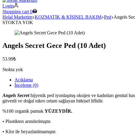
Login
Shopping cart
0
Helal Marketim
KOZMATİK & KİŞİSEL BAKIM
Ped
Angels Sec
STOKTA YOK
Angels Secret Gece Ped (10 Adet)
53.99
₺
Stokta yok
Açıklama
İnceleme (0)
Angels Secret
hijyenik ped iyonlaşmış oksijen ve kadınları genital hast
güvenli ve doğal nikro ortam sağlayan bitkisel liflidir.
%100 organik pamuk
YÜZEYDİR.
• Plastikten arındırılmıştır.
• Klor ile beyazlatılmamıştır.