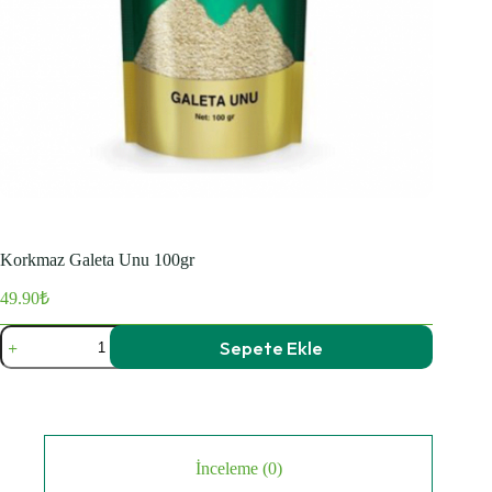
Korkmaz Galeta Unu 100gr
49.90
₺
Korkmaz
Sepete Ekle
Galeta
Unu
100gr
adet
İnceleme (0)