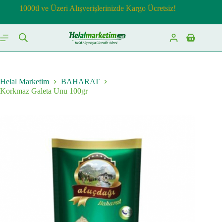
Skip
1000tl ve Üzeri Alışverişlerinizde Kargo Ücretsiz!
to
content
Shopping
cart
Helal Marketim
BAHARAT
Korkmaz Galeta Unu 100gr