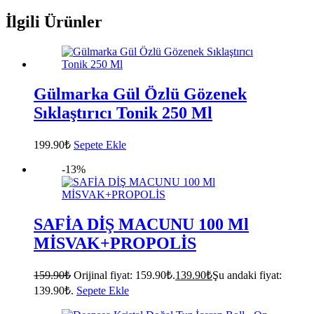
İlgili Ürünler
Gülmarka Gül Özlü Gözenek
Sıklaştırıcı Tonik 250 Ml
199.90
₺
Sepete Ekle
-13%
SAFİA DİŞ MACUNU 100 Ml
MİSVAK+PROPOLİS
159.90
₺
Orijinal fiyat: 159.90₺.
139.90
₺
Şu andaki fiyat:
139.90₺.
Sepete Ekle