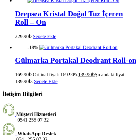
Deepsea Kristal Doğal Tuz İçeren
Roll – On
229.90
₺
Sepete Ekle
-18%
Gülmarka Portakal Deodrant Roll-on
169.90
₺
Orijinal fiyat: 169.90₺.
139.90
₺
Şu andaki fiyat:
139.90₺.
Sepete Ekle
İletişim Bilgileri
Müşteri Hizmetleri
0541 255 07 32
WhatsApp Destek
0541 255 07 32