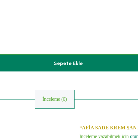
Sepete Ekle
İnceleme (0)
“AFİA SADE KREM ŞANTİ 2 L
İnceleme yazabilmek için
otu