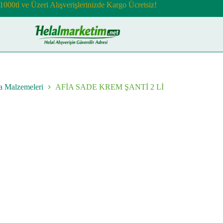
1000tl ve Üzeri Alışverişlerinizde Kargo Ücretsiz!
a Malzemeleri
AFİA SADE KREM ŞANTİ 2 Lİ