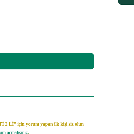
İ” için yorum yapan ilk kişi siz olun
rum açmalısınız
.