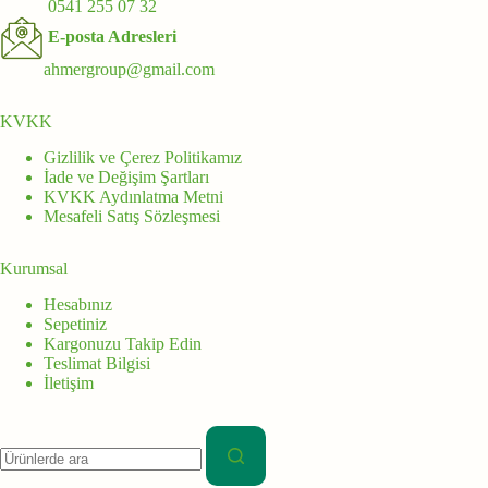
0541 255 07 32
E-posta Adresleri
ahmergroup@gmail.com
KVKK
Gizlilik ve Çerez Politikamız
İade ve Değişim Şartları
KVKK Aydınlatma Metni
Mesafeli Satış Sözleşmesi
Kurumsal
Hesabınız
Sepetiniz
Kargonuzu Takip Edin
Teslimat Bilgisi
İletişim
Aranan: