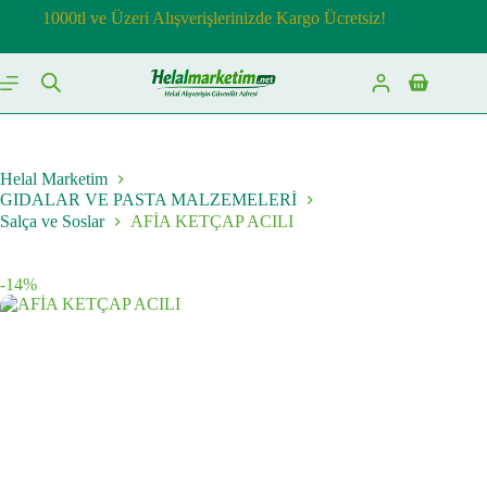
Skip
1000tl ve Üzeri Alışverişlerinizde Kargo Ücretsiz!
to
content
Shopping
cart
Helal Marketim
GIDALAR VE PASTA MALZEMELERİ
Salça ve Soslar
AFİA KETÇAP ACILI
-14%