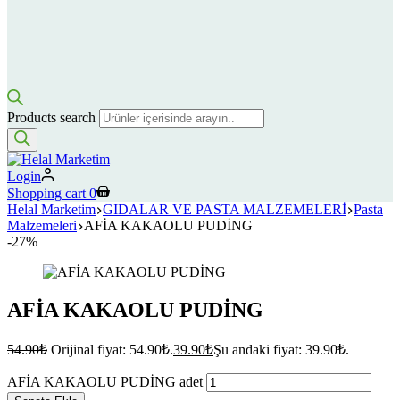
Products search
Login
Shopping cart
0
Helal Marketim
GIDALAR VE PASTA MALZEMELERİ
Pasta
Malzemeleri
AFİA KAKAOLU PUDİNG
-27%
AFİA KAKAOLU PUDİNG
54.90
₺
Orijinal fiyat: 54.90₺.
39.90
₺
Şu andaki fiyat: 39.90₺.
AFİA KAKAOLU PUDİNG adet