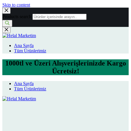
Skip to content
Products search
Ana Sayfa
Tüm Ürünlerimiz
1000tl ve Üzeri Alışverişlerinizde Kargo
Ücretsiz!
Ana Sayfa
Tüm Ürünlerimiz