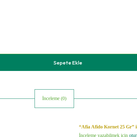
Sepete Ekle
İnceleme (0)
“Afia Afido Kornet 25 Gr” iç
İnceleme yazabilmek için
otu