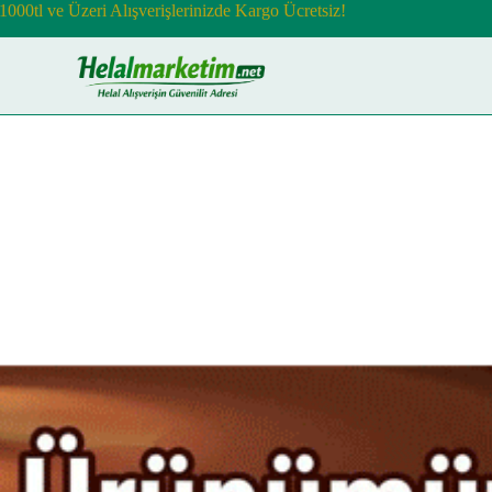
1000tl ve Üzeri Alışverişlerinizde Kargo Ücretsiz!