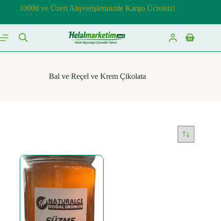
Skip
1000tl ve Üzeri Alışverişlerinizde Kargo Ücretsiz!
to
content
Shopping
cart
Bal ve Reçel ve Krem Çikolata